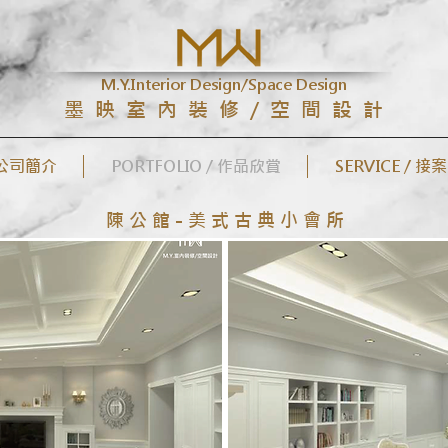
M.Y.Interior Design/Space Design
墨 映 室 內 裝 修 / 空 間 設 計
/ 公司簡介
PORTFOLIO / 作品欣賞
SERVICE / 接
陳 公 館 - 美 式 古 典 小 會 所