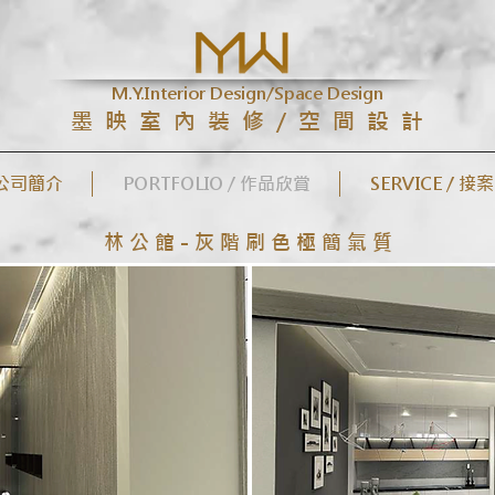
M.Y.Interior Design/Space Design
墨 映 室 內 裝 修 / 空 間 設 計
/ 公司簡介
PORTFOLIO / 作品欣賞
SERVICE / 接
林 公 館 - 灰 階 刷 色 極 簡 氣 質