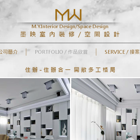
M.Y.Interior Design/Space Design
墨 映 室 內 裝 修 / 空 間 設 計
/ 公司簡介
PORTFOLIO / 作品欣賞
SERVICE / 接
住 辦 - 住 辦 合 一 開 敞 多 工 格 局