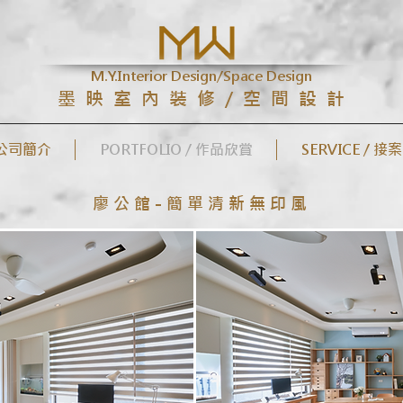
M.Y.Interior Design/Space Design
墨 映 室 內 裝 修 / 空 間 設 計
/ 公司簡介
PORTFOLIO / 作品欣賞
SERVICE / 接
廖 公 館 - 簡 單 清 新 無 印 風